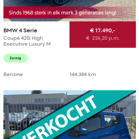
BMW 4 Serie
€ 17.490,-
Coupé 420i High
€
236,20
p.m.
Executive Luxury M
Perfomance AUTOMAAT!
M sport l M 20'LMV l M
Zuinig
diffuser l Navi pro l
Xenon l TOPSTAAT
Benzine
144.384 km