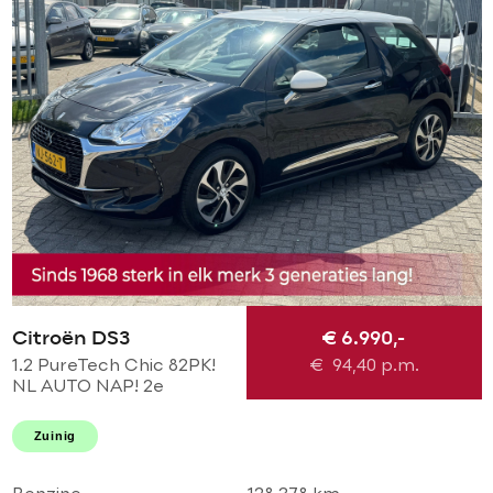
Citroën DS3
€ 6.990,-
1.2 PureTech Chic 82PK!
€
94,40
p.m.
NL AUTO NAP! 2e
eigenaar l TOPSTAAT!
Airco l LED l Cruise l
Zuinig
DEALER OH!