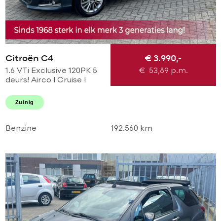
Citroën C4
€ 3.990,-
1.6 VTi Exclusive 120PK 5
€
53,89
p.m.
deurs! Airco l Cruise l
Massage l
Stoelverwarming l PDC!
Zuinig
NL AUTO NAP l Dealer
OH l TOPSTAAT
Benzine
192.560 km