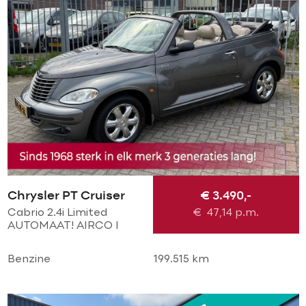
Chrysler PT Cruiser
€ 3.490,-
Cabrio 2.4i Limited
€
47,14
p.m.
AUTOMAAT! AIRCO l
CRUISE l PDC V+A l
Chrome LMV l LEER l
Benzine
199.515 km
STOELVERWARMING l
TOPSTAAT!