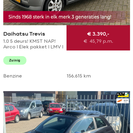
Daihatsu Trevis
€ 3.390,-
1.0 5 deurs! KMST NAP!
€
45,79
p.m.
Airco l Elek pakket l LMV l
Centraal l Parrot!
TOPSTAAT l 2 SLEUTELS l
Zuinig
GOED ODNERHOUDEN!
Benzine
156.615 km