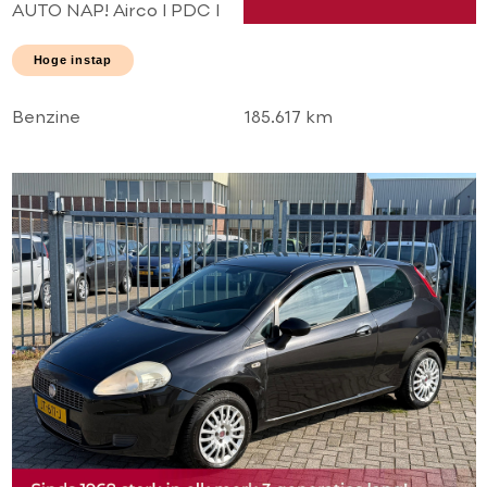
AUTO NAP! Airco l PDC l
2 x schuifdeur l Elek
pakket! TOPSTAAT l
Hoge instap
Goed onderhouden!
Benzine
185.617 km