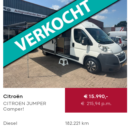
Citroën
€ 15.990,-
CITROEN JUMPER
€
215,94
p.m.
Camper!
VAKANTIEKLAAR! Elek
luifel l Airco l Cruise l
Diesel
182.221 km
Trekhaak l keuken l WC l