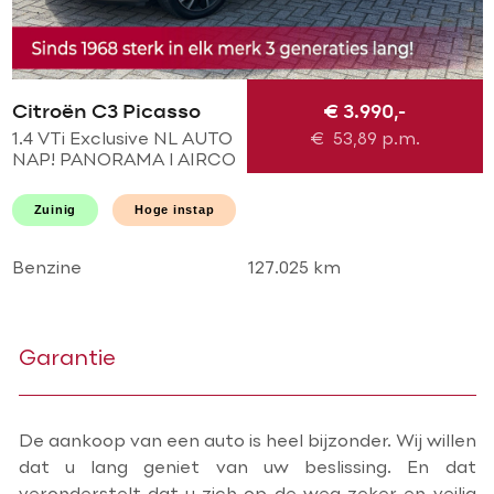
Citroën C3 Picasso
€ 3.990,-
1.4 VTi Exclusive NL AUTO
€
53,89
p.m.
NAP! PANORAMA l AIRCO
ECC l CRUISE l PDC l
HOGE INSTAP l GOED
Zuinig
Hoge instap
ONDERHOUDEN!
Benzine
127.025 km
Garantie
De aankoop van een auto is heel bijzonder. Wij willen
dat u lang geniet van uw beslissing. En dat