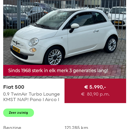
Fiat 500
€ 5.990,-
0.9 TwinAir Turbo Lounge
€
80,90
p.m.
KMST NAP! Pano l Airco l
MTF-stuur l bleu and me l
LMV! TOPSTAAT l
Zeer zuinig
DEALER OH!
Benzine
121.285 km