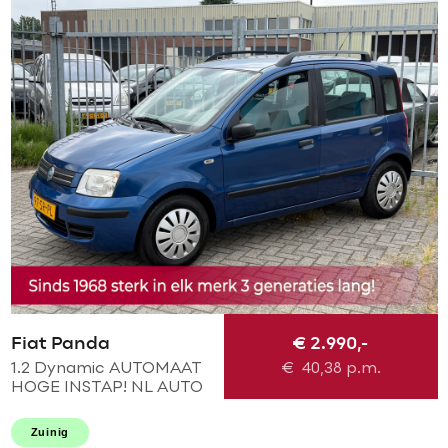
Fiat Panda
€ 2.990,-
1.2 Dynamic AUTOMAAT
€
40,38
p.m.
HOGE INSTAP! NL AUTO
KMST NAP! Elek pakket l
Centraal! NIEUWE APK l
Zuinig
RECENT NIEUWE