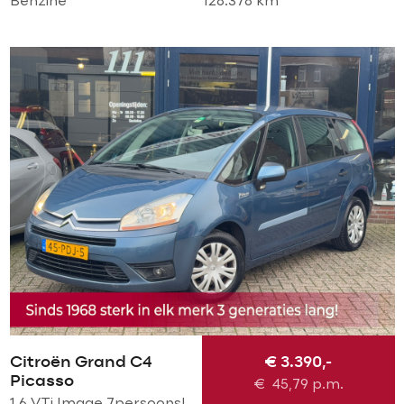
Benzine
128.378 km
Citroën Grand C4
€ 3.390,-
Picasso
€
45,79
p.m.