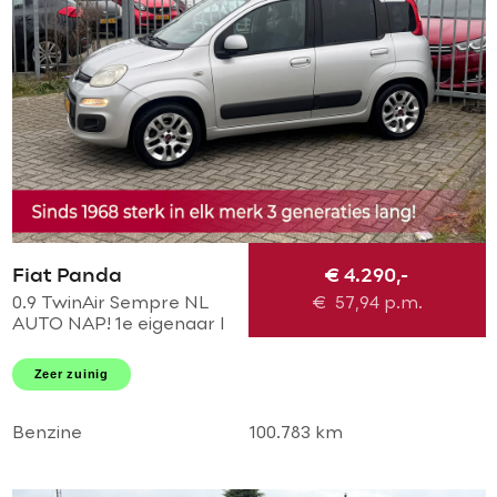
Fiat Panda
€ 4.290,-
0.9 TwinAir Sempre NL
€
57,94
p.m.
AUTO NAP! 1e eigenaar l
Airco l MTF -stuur l AUX l
LMV l Dakrailing l Elek
Zeer zuinig
pakket l TOPSTAAT!
Benzine
100.783 km