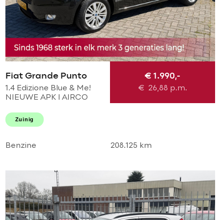
Fiat Grande Punto
€ 1.990,-
1.4 Edizione Blue & Me!
€
26,88
p.m.
NIEUWE APK l AIRCO
ECC l MTF-STUUR l LMV l
GOED ONDERHOUDEN!
Zuinig
Benzine
208.125 km