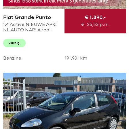
Fiat Grande Punto
€ 1.890,-
1.4 Active NIEUWE APK!
€
25,53
p.m.
NL AUTO NAP! Airco l
Elek pakket l TREKHAAK l
MTF-STUUR! PERFECT
Zuinig
ONDERHOUDEN! 2e
eigenaar
Benzine
191.901 km