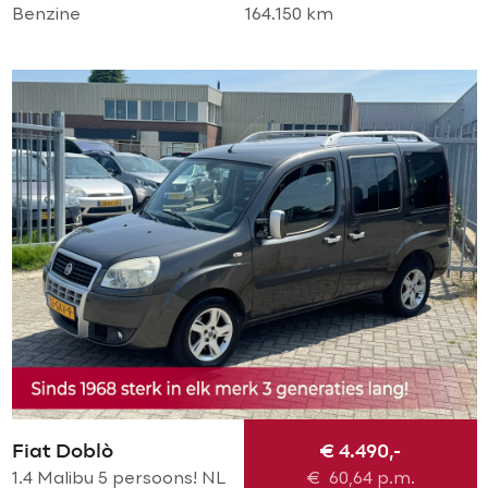
Benzine
164.150 km
Fiat Doblò
€ 4.490,-
1.4 Malibu 5 persoons! NL
€
60,64
p.m.