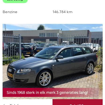
LMV! 1e eigenaar l TOP!
Benzine
146.784 km