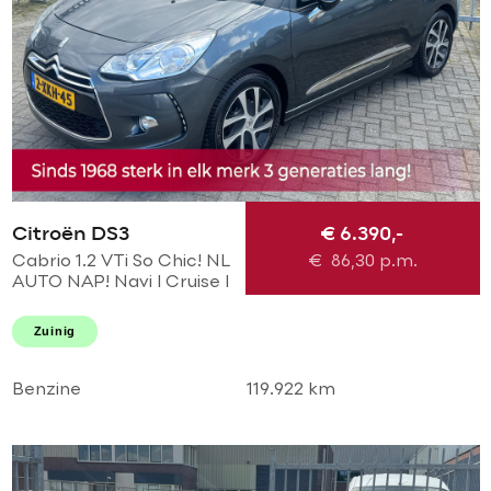
Citroën DS3
€ 6.390,-
Cabrio 1.2 VTi So Chic! NL
€
86,30
p.m.
AUTO NAP! Navi l Cruise l
LED l PDC! NIEUWE D-
riem l Dealer OH l
Zuinig
NIEUWSTAAT!
Benzine
119.922 km