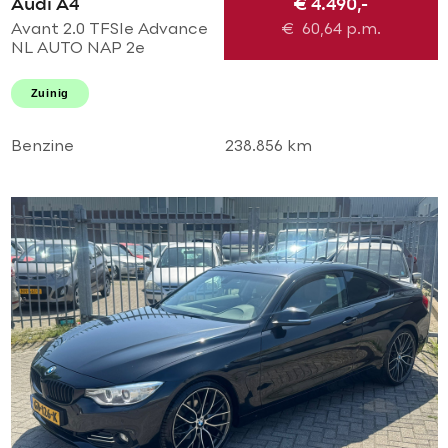
Audi A4
€ 4.490,-
Avant 2.0 TFSIe Advance
€
60,64
p.m.
NL AUTO NAP 2e
eigenaar! Uitmuntende
staat! Navi l Airco ECC l
Zuinig
Cruise l Trekhaak l PDC l
18'LMV!
Benzine
238.856 km