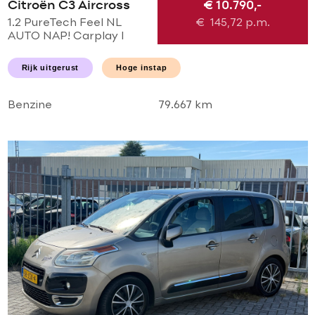
Citroën C3 Aircross
€ 10.790,-
1.2 PureTech Feel NL
€
145,72
p.m.
AUTO NAP! Carplay l
NAVI l LED l PDC l AIRCO
ECC l CRUISE l
Rijk uitgerust
Hoge instap
TREKHAAK l
NIEUWSTAAT!
Benzine
79.667 km