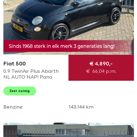
Fiat 500
€ 4.890,-
0.9 TwinAir Plus Abarth
€
66,04
p.m.
NL AUTO NAP! Pano
schuif l Leder l Abarth
pakket l MTF-stuur l
Zeer zuinig
Airco! Dealer OH l
TOPSTAAT!
Benzine
143.144 km