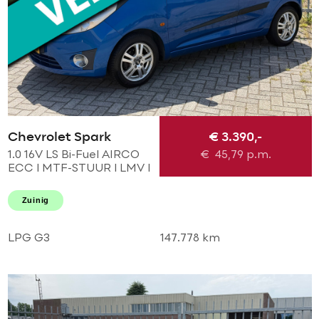
Chevrolet Spark
€ 3.390,-
1.0 16V LS Bi-Fuel AIRCO
€
45,79
p.m.
ECC l MTF-STUUR l LMV l
Elek pakket! DEALER OH
l TOPSTAAT! GOEDKOOP
Zuinig
EN ZUINIG RIJDEN!
LPG G3
147.778 km