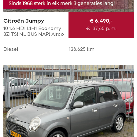
Citroën Jumpy
€ 6.490,-
10 1.6 HDI L1H1 Economy
€
87,65
p.m.
3ZITS! NL BUS NAP! Airco
l Cruise l Trekhaak l
Imperial l TOPSTAAT!
Diesel
138.625 km