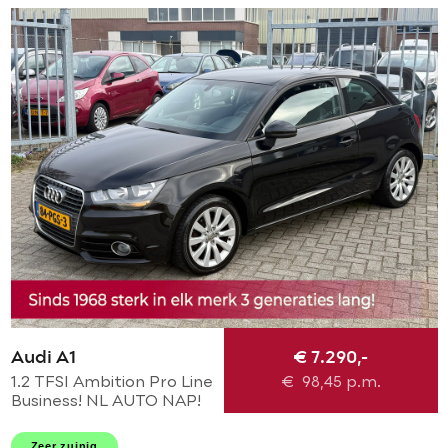
Audi A1
€ 7.290,-
1.2 TFSI Ambition Pro Line
€
98,45
p.m.
Business! NL AUTO NAP!
NAVI l CRUISE l LEER l
AIRCO l MTF-STUUR l 16'
Zeer zuinig