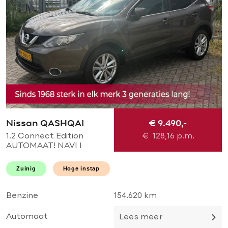
Nissan QASHQAI
€ 9.490,-
F
1.2 Connect Edition
€
128,16
p.m.
1
AUTOMAAT! NAVI l
n
Camera l Cruise l Lane
S
assist l Stoelverwarming l
K
Zuinig
Hoge instap
PDC V+A NIEUWE
T
KETTING l TOP
Benzine
154.620 km
B
Automaat
H
Lees meer