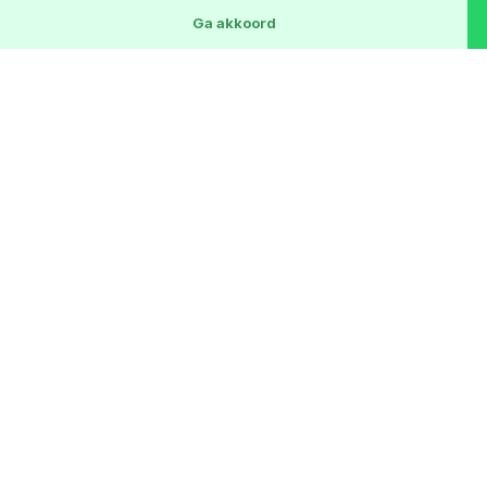
Ga akkoord
Private lease
Lees meer
1
3 generaties lang
"Betrouwbaarheid, Kennis, Innovatie, Kwaliteit,