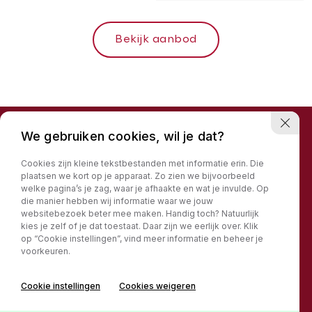
Bekijk aanbod
We gebruiken cookies, wil je dat?
Kies je aankoop budget
Cookies zijn kleine tekstbestanden met informatie erin. Die
voor een auto.
plaatsen we kort op je apparaat. Zo zien we bijvoorbeeld
welke pagina’s je zag, waar je afhaakte en wat je invulde. Op
die manier hebben wij informatie waar we jouw
Twijfel je? Wij adviseren je graag!
websitebezoek beter mee maken. Handig toch? Natuurlijk
kies je zelf of je dat toestaat. Daar zijn we eerlijk over. Klik
€ 0
€ 100.000
op “Cookie instellingen”, vind meer informatie en beheer je
voorkeuren.
ZOEKEN
Cookie instellingen
Cookies weigeren