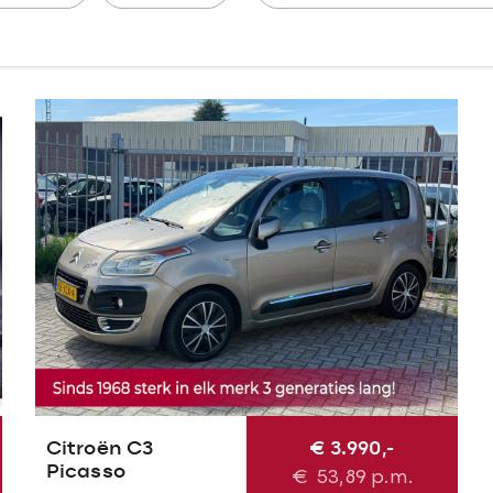
Citroën C3
€ 3.990,-
Picasso
€
53,89
p.m.