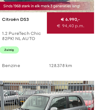
Citroën DS3
€ 6.990,-
€
94,40
p.m.
1.2 PureTech Chic
82PK! NL AUTO
NAP! 2e eigenaar l
TOPSTAAT! Airco l
Zuinig
LED l Cruise l
DEALER OH!
Benzine
128.378 km