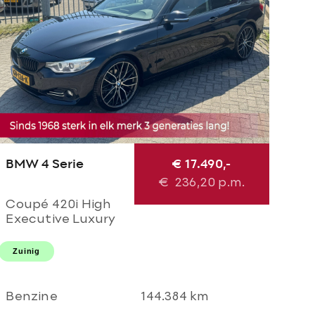
BMW 4 Serie
€ 17.490,-
€
236,20
p.m.
Coupé 420i High
Executive Luxury
M Perfomance
AUTOMAAT! M
Zuinig
sport l M 20'LMV l
M diffuser l Navi
pro l Xenon l
Benzine
144.384 km
TOPSTAAT