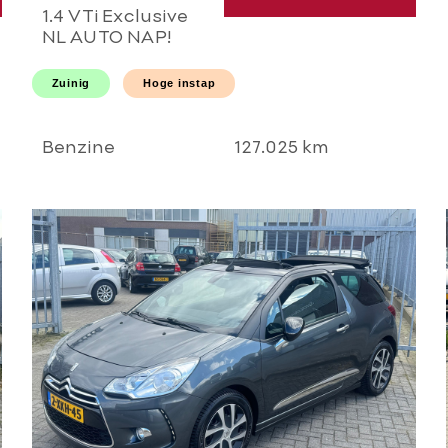
1.4 VTi Exclusive
NL AUTO NAP!
PANORAMA l
AIRCO ECC l
Zuinig
Hoge instap
CRUISE l PDC l
HOGE INSTAP l
GOED
Benzine
127.025 km
ONDERHOUDEN!