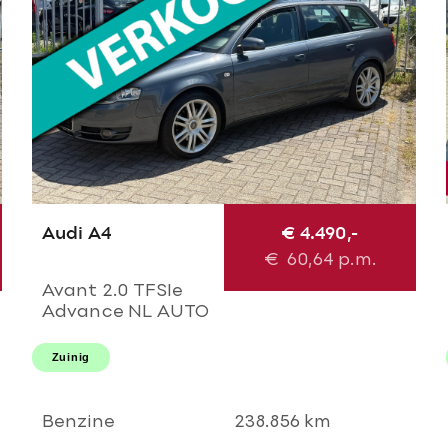
Audi A4
€ 4.490,-
€
60,64
p.m.
Avant 2.0 TFSIe
Advance NL AUTO
NAP 2e eigenaar!
Uitmuntende
Zuinig
staat! Navi l Airco
ECC l Cruise l
Trekhaak l PDC l
Benzine
238.856 km
18'LMV!