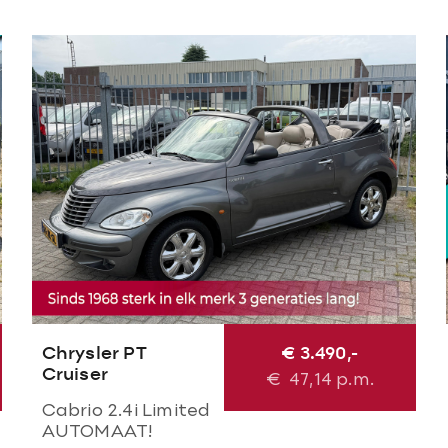
Chrysler PT
€ 3.490,-
Cruiser
€
47,14
p.m.
Cabrio 2.4i Limited
AUTOMAAT!