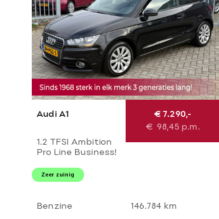
Audi A1
€ 7.290,-
€
98,45
p.m.
1.2 TFSI Ambition
Pro Line Business!
NL AUTO NAP!
NAVI l CRUISE l
Zeer zuinig
LEER l AIRCO l
MTF-STUUR l 16'
LMV! 1e eigenaar l
Benzine
146.784 km
TOP!