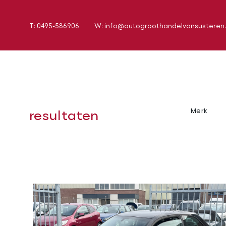
T: 0495-586906
W: info@autogroothandelvansusteren.
resultaten