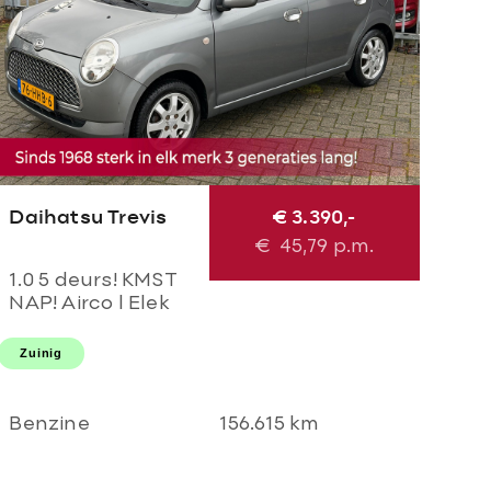
Daihatsu Trevis
€ 3.390,-
€
45,79
p.m.
1.0 5 deurs! KMST
NAP! Airco l Elek
pakket l LMV l
Centraal l Parrot!
Zuinig
TOPSTAAT l 2
SLEUTELS l GOED
ODNERHOUDEN!
Benzine
156.615 km