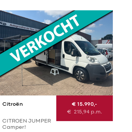
Citroën
€ 15.990,-
€
215,94
p.m.
CITROEN JUMPER
Camper!