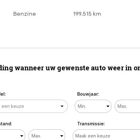
AIRCO l CRUISE l
PDC V+A l Chrome
Benzine
199.515 km
LMV l LEER l
STOELVERWARMIN
G l TOPSTAAT!
ing wanneer uw gewenste auto weer in on
el:
Bouwjaar:
stand:
Transmissie: