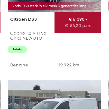
Citroën DS3
€ 6.390,-
€
86,30
p.m.
Cabrio 1.2 VTi So
Chic! NL AUTO
NAP! Navi l Cruise l
LED l PDC!
Zuinig
NIEUWE D-riem l
Dealer OH l
NIEUWSTAAT!
Benzine
119.922 km