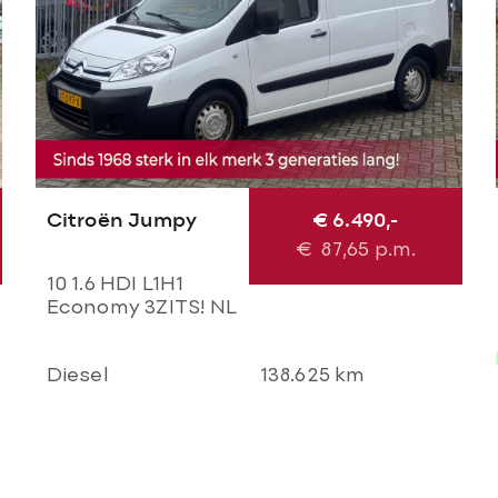
Citroën Jumpy
€ 6.490,-
€
87,65
p.m.
10 1.6 HDI L1H1
Economy 3ZITS! NL
BUS NAP! Airco l
Cruise l Trekhaak l
Diesel
138.625 km
Imperial l
TOPSTAAT!