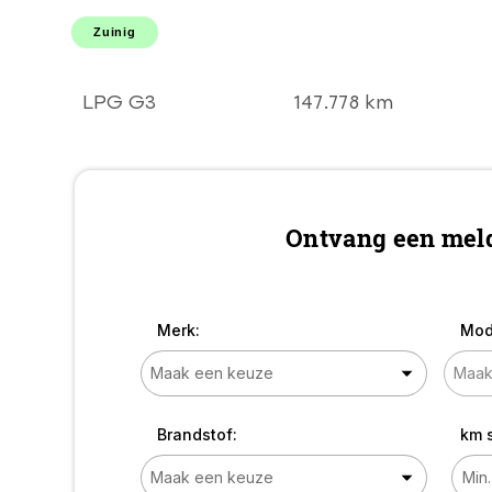
STUUR l LMV l Elek
pakket! DEALER
Zuinig
OH l TOPSTAAT!
GOEDKOOP EN
ZUINIG RIJDEN!
LPG G3
147.778 km
Ontvang een meld
Merk:
Mod
Brandstof:
km 