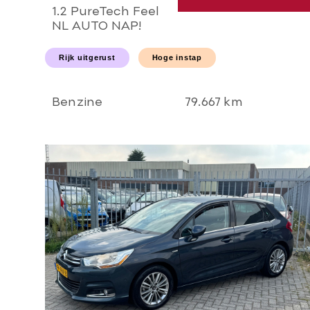
1.2 PureTech Feel
NL AUTO NAP!
Carplay l NAVI l
LED l PDC l AIRCO
Rijk uitgerust
Hoge instap
ECC l CRUISE l
TREKHAAK l
NIEUWSTAAT!
Benzine
79.667 km