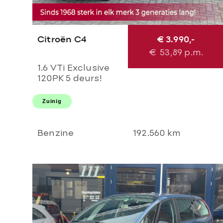
Citroën C4
€ 3.990,-
€
53,89
p.m.
1.6 VTi Exclusive
120PK 5 deurs!
Airco l Cruise l
Massage l
Zuinig
Stoelverwarming l
PDC! NL AUTO
NAP l Dealer OH l
Benzine
192.560 km
TOPSTAAT