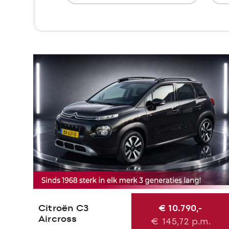
Citroën C3
€ 10.790,-
Aircross
€
145,72
p.m.