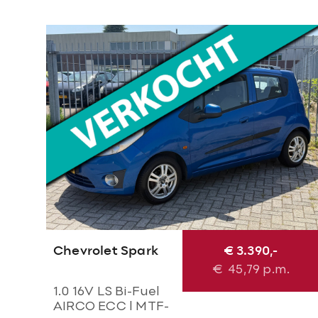
Chevrolet Spark
€ 3.390,-
€
45,79
p.m.
1.0 16V LS Bi-Fuel
AIRCO ECC l MTF-