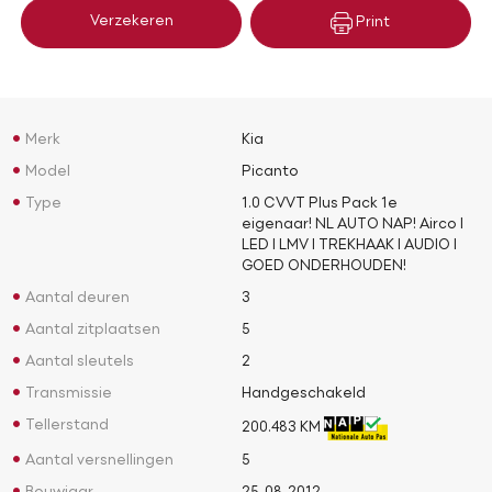
Verzekeren
Print
Merk
Kia
Model
Picanto
Type
1.0 CVVT Plus Pack 1e
eigenaar! NL AUTO NAP! Airco l
LED l LMV l TREKHAAK l AUDIO l
GOED ONDERHOUDEN!
Aantal deuren
3
Aantal zitplaatsen
5
Aantal sleutels
2
Transmissie
Handgeschakeld
Tellerstand
200.483 KM
Aantal versnellingen
5