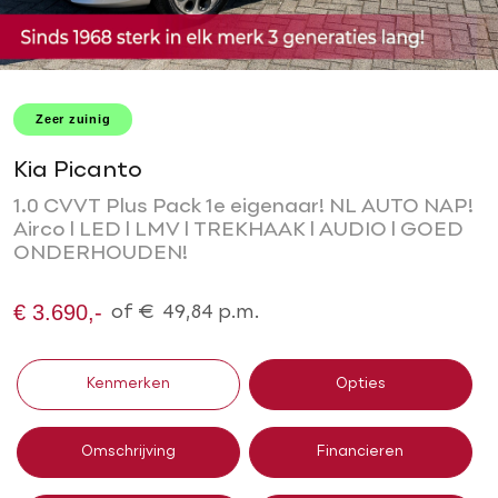
Zeer zuinig
Kia Picanto
1.0 CVVT Plus Pack 1e eigenaar! NL AUTO NAP!
Airco l LED l LMV l TREKHAAK l AUDIO l GOED
ONDERHOUDEN!
€ 3.690,-
of
€
49,84
p.m.
Kenmerken
Opties
Omschrijving
Financieren