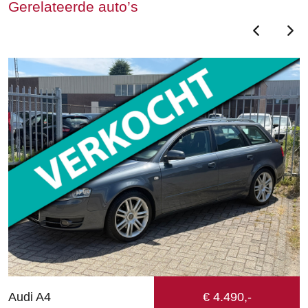
Gerelateerde auto’s
Audi A4
€ 4.490,-
F