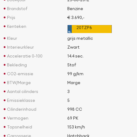
Bouwjaar
25-08-2012
Brandstof
Benzine
Prijs
€ 3.690,-
Kenteken
20TZP6
Kleur
grijs metallic
Interieurkleur
Zwart
Acceleratie 0-100
14.4 sec.
Bekleding
Stof
CO2-emissie
99 g/km
BTW/Marge
Marge
Aantal cilinders
3
Emissieklasse
5
Cilinderinhoud
998 CC
Vermogen
69 PK
Topsnelheid
153 km/h
Carrosserie
Hatchback