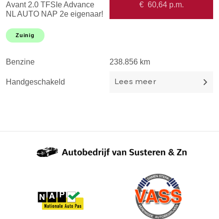
Avant 2.0 TFSIe Advance
€
60,64
p.m.
1
NL AUTO NAP 2e eigenaar!
N
Uitmuntende staat! Navi l
S
Airco ECC l Cruise l
K
Zuinig
Trekhaak l PDC l 18'LMV!
T
Benzine
238.856 km
B
Handgeschakeld
H
Lees meer