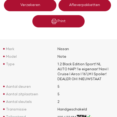
Verzekeren
Afleverpakketten
Print
Merk
Nissan
Model
Note
Type
1.2 Black Edition Sport! NL
AUTO NAP! 1e eigenaar! Navi l
Cruise l Airco l 16'LM l Spoiler!
DEALER OH l NIEUWSTAAT
Aantal deuren
5
Aantal zitplaatsen
5
Aantal sleutels
2
Transmissie
Handgeschakeld