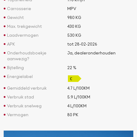
Topsnelheid
170 km/h
Carrosserie
MPV
Gewicht
980 KG
Max. trekgewicht
430 KG
Laadvermogen
530 KG
APK
tot 28-02-2026
Onderhoudsboekje
Ja, dealeronderhouden
aanwezig?
Bijtelling
22 %
Energielabel
Gemiddeld verbruik
4.7 L/100KM
Verbruik stad
5.9 L/100KM
Verbruik snelweg
4 L/100KM
Vermogen
80 PK