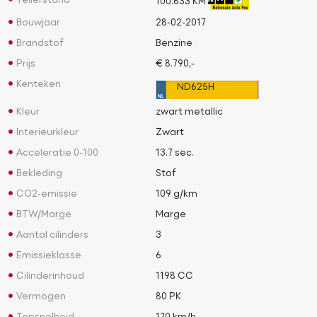
Tellerstand
100.633 KM
Bouwjaar
28-02-2017
Brandstof
Benzine
Prijs
€ 8.790,-
Kenteken
ND625H
Kleur
zwart metallic
Interieurkleur
Zwart
Acceleratie 0-100
13.7 sec.
Bekleding
Stof
CO2-emissie
109 g/km
BTW/Marge
Marge
Aantal cilinders
3
Emissieklasse
6
Cilinderinhoud
1198 CC
Vermogen
80 PK