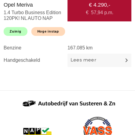
Opel Meriva
€ 4.290,-
H
1.4 Turbo Business Edition
€
57,94
p.m.
1
120PK! NL AUTO NAP
A
HOGE INSTAP! NAVI l
M
CRUISE l AIRCO l
T
Zuinig
Hoge instap
TREKHAAK l LMV l
DEALER OH l 1EIGEN
Benzine
167.085 km
B
Handgeschakeld
H
Lees meer