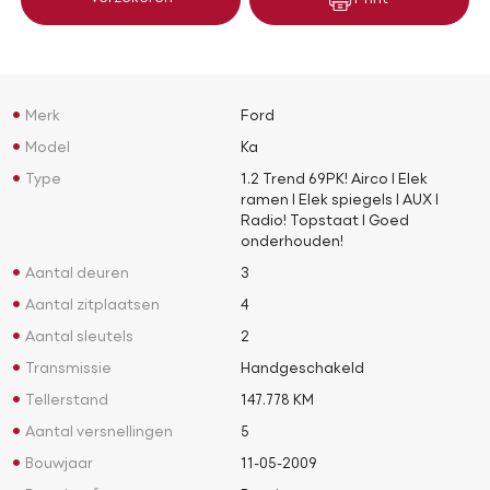
Print
Merk
Ford
Model
Ka
Type
1.2 Trend 69PK! Airco l Elek
ramen l Elek spiegels l AUX l
Radio! Topstaat l Goed
onderhouden!
Aantal deuren
3
Aantal zitplaatsen
4
Aantal sleutels
2
Transmissie
Handgeschakeld
Tellerstand
147.778 KM
Aantal versnellingen
5
Bouwjaar
11-05-2009