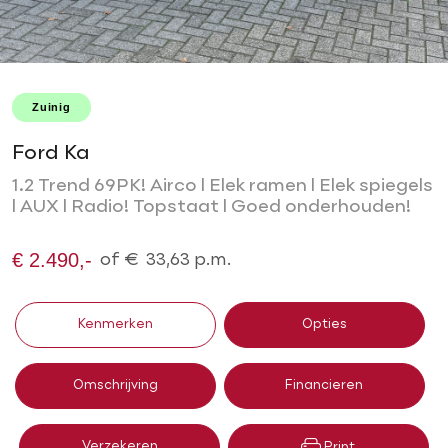
Zuinig
Ford Ka
1.2 Trend 69PK! Airco l Elek ramen l Elek spiegels
l AUX l Radio! Topstaat l Goed onderhouden!
€ 2.490,-
of
€
33,63
p.m.
Kenmerken
Opties
Omschrijving
Financieren
Verzekeren