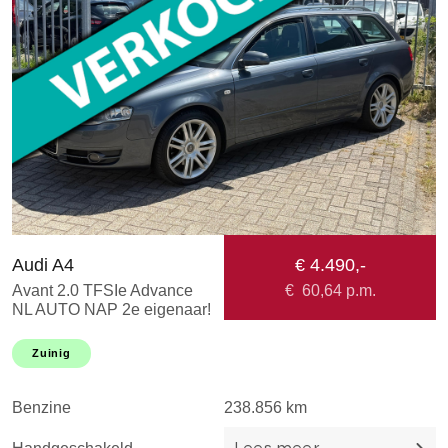
Audi A4
€ 4.490,-
O
Avant 2.0 TFSIe Advance
€
60,64
p.m.
1
NL AUTO NAP 2e eigenaar!
8
Uitmuntende staat! Navi l
E
Airco ECC l Cruise l
s
Zuinig
B
Trekhaak l PDC l 18'LMV!
H
Benzine
238.856 km