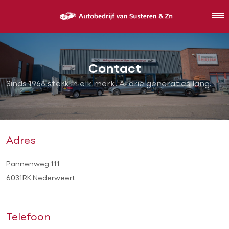
Contact
Sinds 1968 sterk in elk merk. Al drie generaties lang!
Adres
Pannenweg 111
6031RK Nederweert
Telefoon