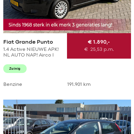
Fiat Grande Punto
€ 1.890,-
1.4 Active NIEUWE APK!
€
25,53
p.m.
NL AUTO NAP! Airco l
Elek pakket l TREKHAAK l
MTF-STUUR! PERFECT
Zuinig
ONDERHOUDEN! 2e
eigenaar
Benzine
191.901 km