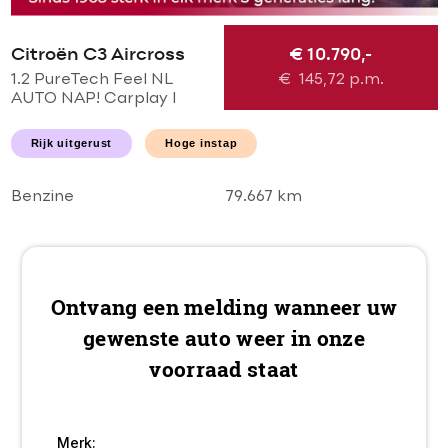
Citroën C3 Aircross
€ 10.790,-
1.2 PureTech Feel NL
€
145,72
p.m.
AUTO NAP! Carplay l
NAVI l LED l PDC l AIRCO
ECC l CRUISE l
Rijk uitgerust
Hoge instap
TREKHAAK l
NIEUWSTAAT!
Benzine
79.667 km
Ontvang een melding wanneer uw
gewenste auto weer in onze
voorraad staat
Merk: