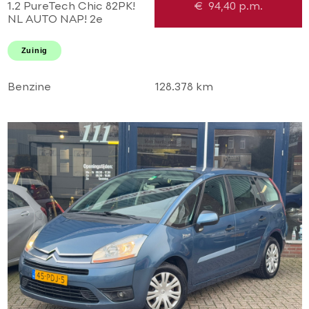
1.2 PureTech Chic 82PK!
€
94,40
p.m.
NL AUTO NAP! 2e
eigenaar l TOPSTAAT!
Airco l LED l Cruise l
Zuinig
DEALER OH!
Benzine
128.378 km