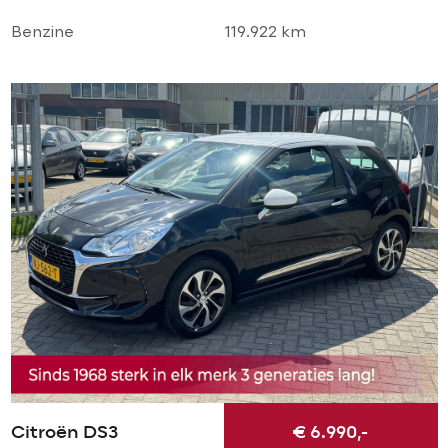
Benzine
119.922 km
Citroën DS3
€ 6.990,-