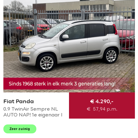
Fiat Panda
€ 4.290,-
0.9 TwinAir Sempre NL
€
57,94
p.m.
AUTO NAP! 1e eigenaar l
Airco l MTF -stuur l AUX l
LMV l Dakrailing l Elek
Zeer zuinig
pakket l TOPSTAAT!