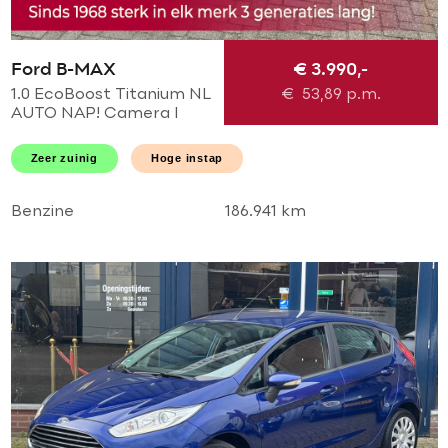
Ford B-MAX
€ 3.990,-
1.0 EcoBoost Titanium NL
€
53,89
p.m.
AUTO NAP! Camera l
Navi l Cruise l Trekhaak l
PDC v+a l Airco ECC!
Zeer zuinig
Hoge instap
TOPSTAAT l DEALER OH!
Benzine
186.941 km