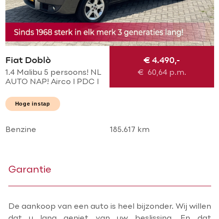
Fiat Doblò
€ 4.490,-
1.4 Malibu 5 persoons! NL
€
60,64
p.m.
AUTO NAP! Airco l PDC l
2 x schuifdeur l Elek
pakket! TOPSTAAT l
Hoge instap
Goed onderhouden!
Benzine
185.617 km
Garantie
De aankoop van een auto is heel bijzonder. Wij willen
dat u lang geniet van uw beslissing. En dat