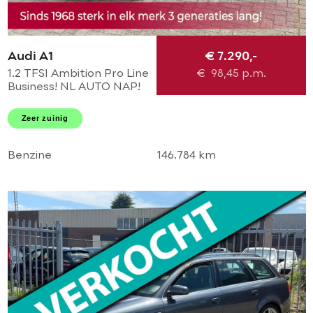
Audi A1
€ 7.290,-
1.2 TFSI Ambition Pro Line
€
98,45
p.m.
Business! NL AUTO NAP!
NAVI l CRUISE l LEER l
AIRCO l MTF-STUUR l 16'
Zeer zuinig
LMV! 1e eigenaar l TOP!
Benzine
146.784 km