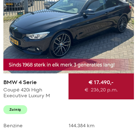
BMW 4 Serie
€ 17.490,-
Coupé 420i High
€
236,20
p.m.
Executive Luxury M
Perfomance AUTOMAAT!
M sport l M 20'LMV l M
Zuinig
diffuser l Navi pro l
Xenon l TOPSTAAT
Benzine
144.384 km