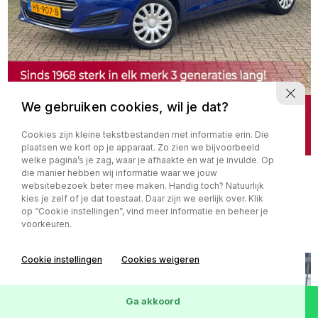
We gebruiken cookies, wil je dat?
Ford Fiesta
€ 6.490,-
1.0 Style NL AUTO NAP 1
€
87,65
p.m.
Cookies zijn kleine tekstbestanden met informatie erin. Die
plaatsen we kort op je apparaat. Zo zien we bijvoorbeeld
eigenaar! DRIEM NIEUW l
welke pagina’s je zag, waar je afhaakte en wat je invulde. Op
Navi l Cruise l LED l Airco l
die manier hebben wij informatie waar we jouw
MTF-stuur! DEALER OH l
Zeer zuinig
websitebezoek beter mee maken. Handig toch? Natuurlijk
TOPSTAAT!
kies je zelf of je dat toestaat. Daar zijn we eerlijk over. Klik
op “Cookie instellingen”, vind meer informatie en beheer je
Benzine
138.820 km
voorkeuren.
Cookie instellingen
Cookies weigeren
Ga akkoord