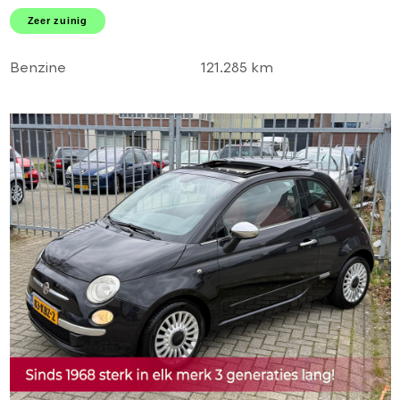
LMV! TOPSTAAT l
Zeer zuinig
DEALER OH!
Benzine
121.285 km