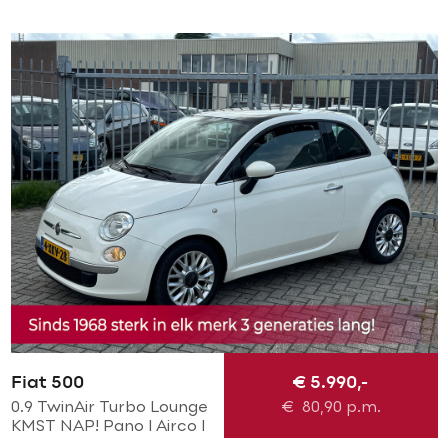
Fiat 500
€ 5.990,-
0.9 TwinAir Turbo Lounge
€
80,90
p.m.
KMST NAP! Pano l Airco l
MTF-stuur l bleu and me l