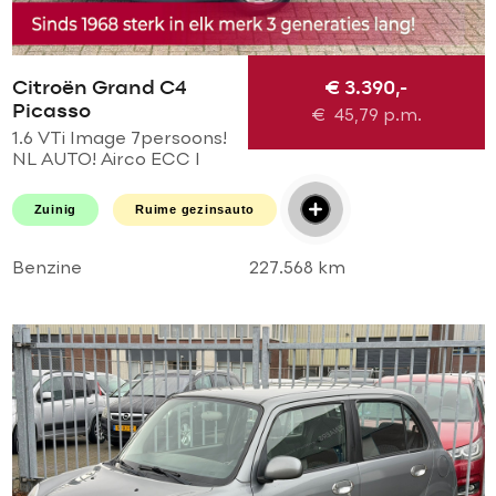
Citroën Grand C4
€ 3.390,-
Picasso
€
45,79
p.m.
1.6 VTi Image 7persoons!
NL AUTO! Airco ECC l
Cruise l MTF-stuur l Elek
pakket! Zeer mooie auto!
Zuinig
Ruime gezinsauto
Benzine
227.568 km