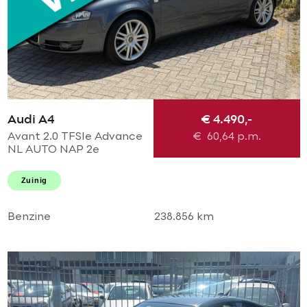
Audi A4
€ 4.490,-
Avant 2.0 TFSIe Advance
€
60,64
p.m.
NL AUTO NAP 2e
eigenaar! Uitmuntende
staat! Navi l Airco ECC l
Zuinig
Cruise l Trekhaak l PDC l
18'LMV!
Benzine
238.856 km