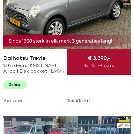
Daihatsu Trevis
€ 3.390,-
1.0 5 deurs! KMST NAP!
€
45,79
p.m.
Airco l Elek pakket l LMV l
Centraal l Parrot!
TOPSTAAT l 2 SLEUTELS l
Zuinig
GOED ODNERHOUDEN!
Benzine
156.615 km