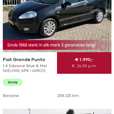
Fiat Grande Punto
€ 1.990,-
1.4 Edizione Blue & Me!
€
26,88
p.m.
NIEUWE APK l AIRCO
ECC l MTF-STUUR l LMV l
GOED ONDERHOUDEN!
Zuinig
Benzine
208.125 km