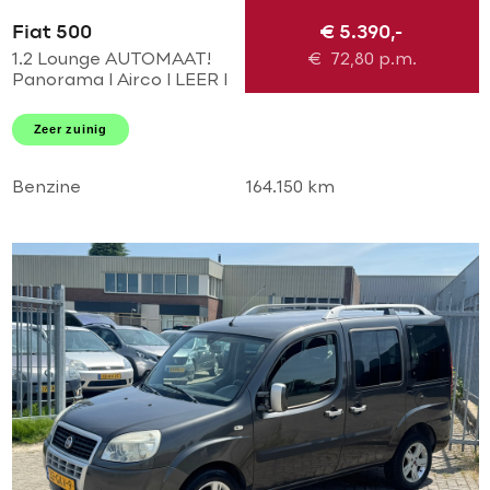
Fiat 500
€ 5.390,-
1.2 Lounge AUTOMAAT!
€
72,80
p.m.
Panorama l Airco l LEER l
MTF-stuur l Bleu and me l
NL AUTO NAP l DEALER
Zeer zuinig
ONDERHOUDEN l
TOPSTAAT!
Benzine
164.150 km