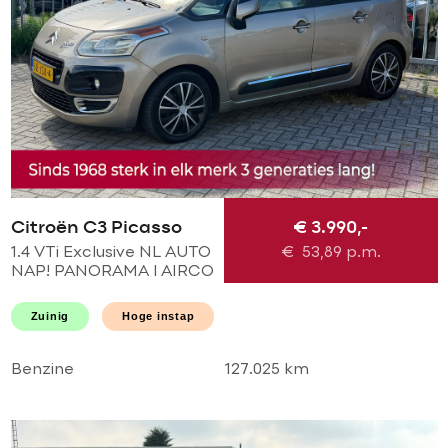
Citroën C3 Picasso
€ 3.990,-
1.4 VTi Exclusive NL AUTO
€
53,89
p.m.
NAP! PANORAMA l AIRCO
ECC l CRUISE l PDC l
HOGE INSTAP l GOED
Zuinig
Hoge instap
ONDERHOUDEN!
Benzine
127.025 km