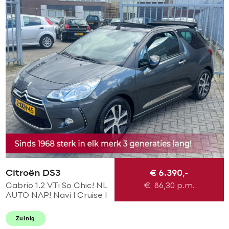
Citroën DS3
€ 6.390,-
Cabrio 1.2 VTi So Chic! NL
€
86,30
p.m.
AUTO NAP! Navi l Cruise l
LED l PDC! NIEUWE D-
riem l Dealer OH l
Zuinig
NIEUWSTAAT!