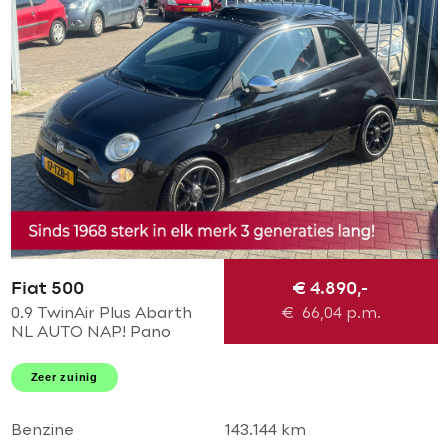
Fiat 500
€ 4.890,-
0.9 TwinAir Plus Abarth
€
66,04
p.m.
NL AUTO NAP! Pano
schuif l Leder l Abarth
pakket l MTF-stuur l
Zeer zuinig
Airco! Dealer OH l
TOPSTAAT!
Benzine
143.144 km