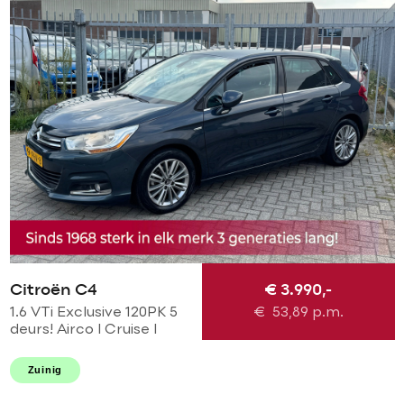
Citroën C4
€ 3.990,-
1.6 VTi Exclusive 120PK 5
€
53,89
p.m.
deurs! Airco l Cruise l
Massage l
Stoelverwarming l PDC!
Zuinig
NL AUTO NAP l Dealer
OH l TOPSTAAT