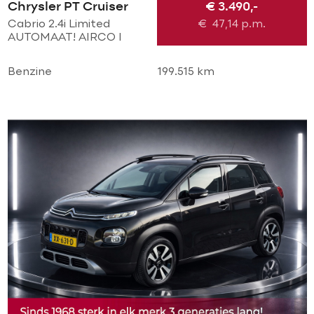
Chrysler PT Cruiser
€ 3.490,-
Cabrio 2.4i Limited
€
47,14
p.m.
AUTOMAAT! AIRCO l
CRUISE l PDC V+A l
Chrome LMV l LEER l
Benzine
199.515 km
STOELVERWARMING l
TOPSTAAT!